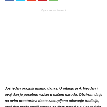
Oglasi - Advertisement
Još jedan praznik imamo danas. U pitanju je Arlijevdan i
ovaj dan je posebno važan u našem narodu. Obzirom da je
na ovim prostorima dosta zastupljeno očuvanje tradicije,
ovaj dan može znači mnogo za čitav narod a svi se raduju