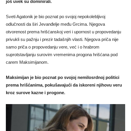
još uvek su dominirali.
Sveti Agatonik je bio poznat po svojoj nepokolebljivoj
odlučnosti da širi Jevanđelje među Grcima. Njegova
otvorenost prema hrišćanskoj veri i upornost u propovedanju
privukli su pažnju i prezir tadašnjih vlasti. Njegova priča nije
samo priča o propovedanju vere, već i o hrabrom
suprotstavljanju surovim vremenima progona hrišćana pod
carem Maksimijanom.
Maksimijan je bio poznat po svojoj nemilosrdnoj politici
prema hrišćanima, pokušavajući da iskoreni njihovu veru
kroz surove kazne i progone.