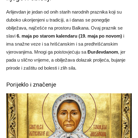
Arlijevdan je jedan od onih starih narodnih praznika koji su
duboko ukorijenjeni u tradiciji, a i danas se ponegdje
obilježava, najčešće na prostoru Balkana. Ovaj praznik se
slavi
6. maja po starom kalendaru (19. maja po novom)
i
ima snažne veze i sa hrišćanskim i sa predhrišćanskim
vjerovanjima. Mnogi ga poistovjećuju sa
Đurđevdanom
, jer
pada u slično vrijeme, a obilježava dolazak proljeća, bujanje
prirode i zaštitu od bolesti i zlih sila.
Porijeklo i značenje