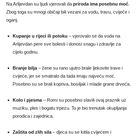
Na Arlijevdan su ljudi vjerovali da
priroda ima posebnu moć
.
Zbog toga su mnogi običaji bili vezani za vodu, travu, cvijeće i
oganj.
Kupanje u rijeci ili potoku
– vjerovalo se da voda na
Arlijevdan pere sve bolesti i donosi snagu i zdravlje za
cijelu godinu.
Branje bilja
– žene su rano ujutro brale ljekovite trave i
cvijeće, jer se smatralo da tada imaju najveću moć.
Posebno su se brali kopriva, bosiljak i mlade grane drveća.
Kolo i pjesma
– Romi su posebno slavili ovaj praznik uz
muziku, ples i bogatu trpezu. To je bio trenutak okupljanja
porodica i zajednica.
Zaštita od zlih sila
– djeca su se kitila cvijećem i