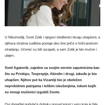
U Nikomediji, Sveti Zotik i njegovi sledbenici bivaju uhapšeni, a
njihova strašna sudbina postaje deo šire priče o hrišćanskom
stradanju. Učenici su bili razapeti, a sam Zotik je bio mučen i
ubijen.
Sveti Agatonik, zajedno sa svojim vernim saputnicima kao
što su Prinkips, Teoprepije, Akindin i drugi, takođe je bio
uhapšen. Njihov put ka Vizantiji bio je obeležen
neprekidnim patnjama i teškim iskušenjima, tokom kojih
su mnogi mučenici izgubili živote.
Ovi događaji podvlače duboku posvećenost i veru koja je bila