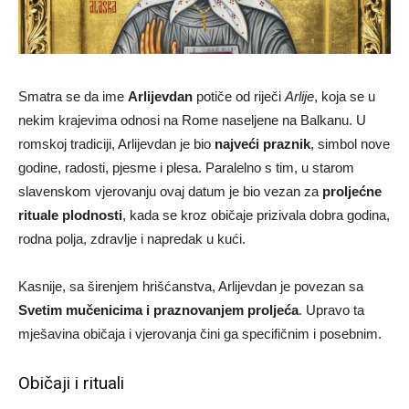
Smatra se da ime
Arlijevdan
potiče od riječi
Arlije
, koja se u
nekim krajevima odnosi na Rome naseljene na Balkanu. U
romskoj tradiciji, Arlijevdan je bio
najveći praznik
, simbol nove
godine, radosti, pjesme i plesa. Paralelno s tim, u starom
slavenskom vjerovanju ovaj datum je bio vezan za
proljećne
rituale plodnosti
, kada se kroz običaje prizivala dobra godina,
rodna polja, zdravlje i napredak u kući.
Kasnije, sa širenjem hrišćanstva, Arlijevdan je povezan sa
Svetim mučenicima i praznovanjem proljeća
. Upravo ta
mješavina običaja i vjerovanja čini ga specifičnim i posebnim.
Običaji i rituali