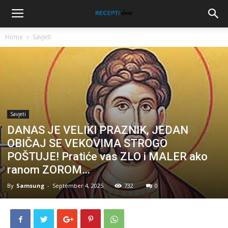
Home
Savjeti
Savjeti
DANAS JE VELIKI PRAZNIK, JEDAN
OBIČAJ SE VEKOVIMA STROGO
POŠTUJE! Pratiće vas ZLO i MALER ako
ranom ZOROM…
By
Samsung
-
September 4, 2025
732
0