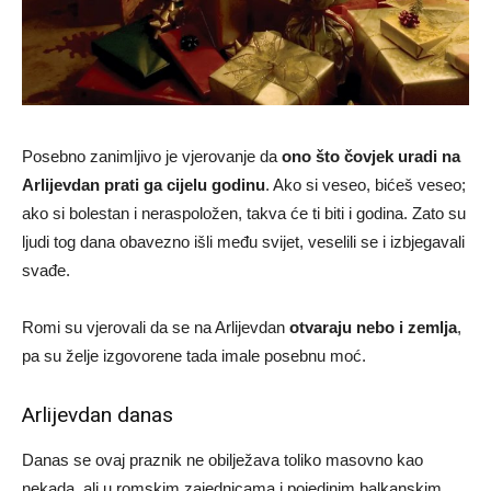
Posebno zanimljivo je vjerovanje da
ono što čovjek uradi na
Arlijevdan prati ga cijelu godinu
. Ako si veseo, bićeš veseo;
ako si bolestan i neraspoložen, takva će ti biti i godina. Zato su
ljudi tog dana obavezno išli među svijet, veselili se i izbjegavali
svađe.
Romi su vjerovali da se na Arlijevdan
otvaraju nebo i zemlja
,
pa su želje izgovorene tada imale posebnu moć.
Arlijevdan danas
Danas se ovaj praznik ne obilježava toliko masovno kao
nekada, ali u romskim zajednicama i pojedinim balkanskim