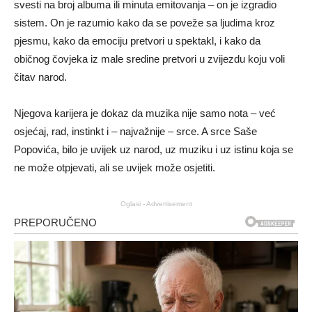
svesti na broj albuma ili minuta emitovanja – on je izgradio
sistem. On je razumio kako da se poveže sa ljudima kroz
pjesmu, kako da emociju pretvori u spektakl, i kako da
običnog čovjeka iz male sredine pretvori u zvijezdu koju voli
čitav narod.
Njegova karijera je dokaz da muzika nije samo nota – već
osjećaj, rad, instinkt i – najvažnije – srce. A srce Saše
Popovića, bilo je uvijek uz narod, uz muziku i uz istinu koja se
ne može otpjevati, ali se uvijek može osjetiti.
Oglasi - Advertisement