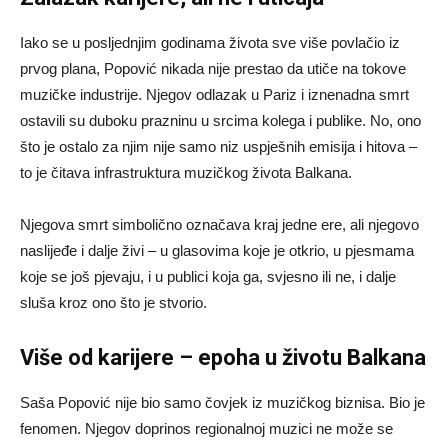
Iako se u posljednjim godinama života sve više povlačio iz
prvog plana, Popović nikada nije prestao da utiče na tokove
muzičke industrije. Njegov odlazak u Pariz i iznenadna smrt
ostavili su duboku prazninu u srcima kolega i publike. No, ono
što je ostalo za njim nije samo niz uspješnih emisija i hitova –
to je čitava infrastruktura muzičkog života Balkana.
Njegova smrt simbolično označava kraj jedne ere, ali njegovo
naslijeđe i dalje živi – u glasovima koje je otkrio, u pjesmama
koje se još pjevaju, i u publici koja ga, svjesno ili ne, i dalje
sluša kroz ono što je stvorio.
Više od karijere – epoha u životu Balkana
Saša Popović nije bio samo čovjek iz muzičkog biznisa. Bio je
fenomen. Njegov doprinos regionalnoj muzici ne može se