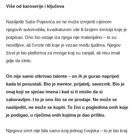
Više od karoserije i ključeva
Naslijeđe Saše Popovića se ne može izmjeriti cijenom
njegovih automobila, kvadraturom vile ili brojem emisija koje je
potpisao. Ono što ostaje iza njega nije materijalno – to su
nevidljive, ali čvrste niti koje je vezao među ljudima. Njegov
život je bio platforma za mnoge koji su sanjali, ali nisu imali
gdje da slete.
On nije samo otkrivao talente – on ih je gurao naprijed
kada bi posustali. Bio je mentor, prijatelj, saveznik. Bio je
onaj koji se sjećao imena i kad si ti mislio da si
zaboravljen. I to je ono što se ne prodaje. Ne može se
naslijediti, ne može se kupiti. To živi u pogledima onih koje
je podigao, u riječima onih kojima je dao priliku.
Njegova smrt nije bila samo kraj jednog čovjeka – to je bio kraj