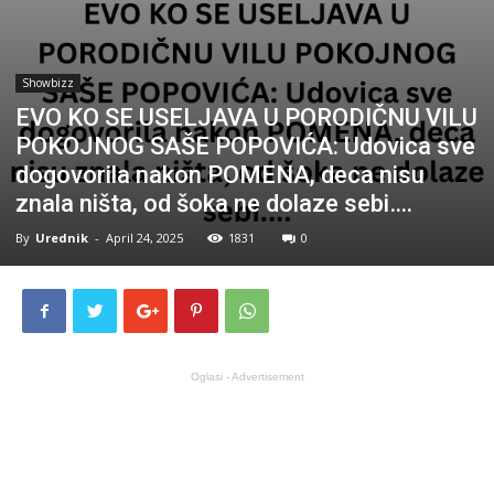
Showbizz
EVO KO SE USELJAVA U PORODIČNU VILU
POKOJNOG SAŠE POPOVIĆA: Udovica sve
dogovorila nakon POMENA, deca nisu
znala ništa, od šoka ne dolaze sebi….
By
Urednik
-
April 24, 2025
1831
0
Oglasi - Advertisement