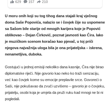
U moru onih koji su tog tihog dana stajali kraj vječnog
doma Saše Popovića, nalazio se i čovjek čije su uspomene
sa Sašom bile starije od mnogih karijera koje je Popović
oblikovao – Dejan Ćirković, poznat javnosti kao Ćira. Iako
je muzičkom scenom koračao kao pjevač, u toj priči
njegova najvažnija uloga bila je ona prijateljska – iskrena,
nenametljiva, duboka.
Gostujući u jednoj emisiji nekoliko dana kasnije, Ćira nije birao
diplomatske riječi. Nije govorio kao neko ko traži senzaciju,
već kao čovjek kome su emocije preplavile srce. Govoreći o
Saši, nije pokušavao da zvuči uzvišeno – govorio je o čovjeku,
prijatelju, osobi koja je umjela da pruži ruku kad mnogi ne bi ni
pogledali.