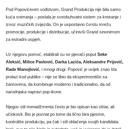
Pod Popovićevim vođstvom, Grand Produkcija nije bila samo
kuća snimanja – postala je sveobuhvatni sistem za kreiranje i
izvoz muzičkih zvijezda. On je uspostavio čvrstu mrežu
promocije, produkcije i distribucije, učinivši Grand sinonimom
za estradni uspjeh.
Uz njegovu pomoć, etablirali su se pjevači poput
Seke
Aleksić, Milice Pavlović, Darka Lazića, Aleksandre Prijović,
Rade Manojlović
, i mnogi drugi. Popović je uvijek znao šta
prolazi kod publike – nije se libio da eksperimentiše sa
žanrovima, da kombinuje moderno i tradicionalno, da od
narodnjaka napravi pop-ikone.
Njegov stil menadžmenta često je bio opisan kao oštar, ali
učinkovit. Bio je poznat po tome da lično bira pjesme,
kontroliše produkciju, pa čak i stil oblačenja svojih kandidata.