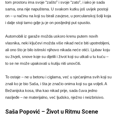
tom prostoru ima svoje “zašto” i svoje “zato”, i iako je sada
sama, ona nije napuštena. U svakom kutku još uvijek postoji
on – u načinu na koji su birali zavjese, u porculanskoj šolji koja
i dalje stoji tamo gdje ju je on posljednji put spustio.
Automobili iz garaže možda uskoro krenu putem novih
vlasnika, neki ključevi možda više nikad neće biti upotrebljeni,
ali ono što je bilo istinski njihovo nikada neće otići. Ljubav koju
su živjeli, snove koje su dijelili i život koji su utkali u tu kuću –
to se ne može upakovati u kutiju niti unovčiti.
To ostaje – ne u betonu i ciglama, već u sjećanjima svih koji su
znali ko je bio Saša, i šta je značio onima koji su ga voljeli. A
Bežanijska kosa, tiha kao nikad prije, sada čuva jedno
nasljeđe – ne materijalno, već ljudsko, nježno i neizbrisivo.
Saša Popović – Život u Ritmu Scene