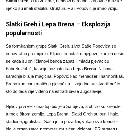
Slatki Greh
. U to vrijeme, bendovi narodne i zabavne muzike
rijetko su imali stabilnu strukturu – ali Popović je imao viziju.
Slatki Greh i Lepa Brena – Eksplozija
popularnosti
Sa formiranjem grupe Slatki Greh, život Saše Popovića se
nepovratno promijenio. Ključni trenutak u njegovoj karijeri desio
se kada su on i članovi benda zapazili mladu pjevačicu
Fahretu Jahić, kasnije poznatu kao
Lepa Brena
. Njihova
saradnja bila je magična: Popović kao menadžer i harmonikaš,
Brena kao harizmatična pjevačica – zajedno su stvorili nešto
što do tada nije viđeno na estradi bivše Jugoslavije.
Njihov prvi veliki nastup bio je u Sarajevu, a ubrzo su krenule
turneje širom zemlje. Lepa Brena i Slatki Greh su punili hale,
stadione, igrališta… Saša je, u pozadini, vukao sve konce –
bio je organizator, promoter, muzičar, vizionar i PR strateg u