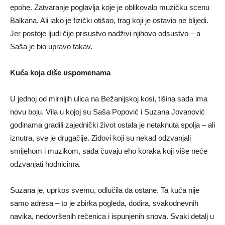
epohe. Zatvaranje poglavlja koje je oblikovalo muzičku scenu
Balkana. Ali iako je fizički otišao, trag koji je ostavio ne blijedi.
Jer postoje ljudi čije prisustvo nadživi njihovo odsustvo – a
Saša je bio upravo takav.
Kuća koja diše uspomenama
U jednoj od mirnijih ulica na Bežanijskoj kosi, tišina sada ima
novu boju. Vila u kojoj su Saša Popović i Suzana Jovanović
godinama gradili zajednički život ostala je netaknuta spolja – ali
iznutra, sve je drugačije. Zidovi koji su nekad odzvanjali
smijehom i muzikom, sada čuvaju eho koraka koji više neće
odzvanjati hodnicima.
Suzana je, uprkos svemu, odlučila da ostane. Ta kuća nije
samo adresa – to je zbirka pogleda, dodira, svakodnevnih
navika, nedovršenih rečenica i ispunjenih snova. Svaki detalj u