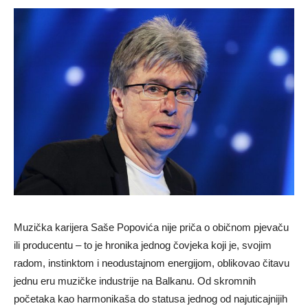
Muzička karijera Saše Popovića nije priča o običnom pjevaču
ili producentu – to je hronika jednog čovjeka koji je, svojim
radom, instinktom i neodustajnom energijom, oblikovao čitavu
jednu eru muzičke industrije na Balkanu. Od skromnih
početaka kao harmonikaša do statusa jednog od najuticajnijih