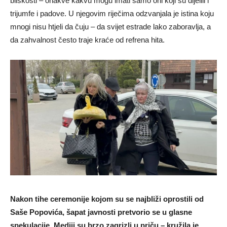
bliskosti – onakve kakvu mogu imati samo oni koji su dijelili i
trijumfe i padove. U njegovim riječima odzvanjala je istina koju
mnogi nisu htjeli da čuju – da svijet estrade lako zaboravlja, a
da zahvalnost često traje kraće od refrena hita.
Nakon tihe ceremonije kojom su se najbliži oprostili od
Saše Popovića, šapat javnosti pretvorio se u glasne
spekulacije. Mediji su brzo zagrizli u priču – kružila je