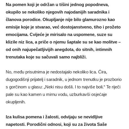
Na pomen koji je održan u tišini jednog popodneva,
okupilo se nekoliko njegovih najodanijih saradnika i
članova porodice. Okupljanje nije bilo glamurozno kao
emisije koje je stvarao, već dostojanstveno, tiho i prožeto
emocijama. Cvijeće je mirisalo na uspomene, suze su
klizile niz lica, a priče o njemu šaptale su se kao molitve –
od onih najupečatljivijih anegdota, do sitnih, intimnih
trenutaka koje su sačuvali samo najbliži.
No, među prisutnima je nedostajalo nekoliko lica. Ćira,
dugogodišnji prijatelj i saradnik, u jednom trenutku je prozborio
s gorčinom u glasu: „Neki nisu došli. I to najviše boli.“ Te riječi
pale su kao kamen u mirnu vodu, uzburkavši osjećaje
okupljenih.
Iza kulisa pomena i žalosti, odvijaju se nevidljive
napetosti. Porodični odnosi, koji su za života Saše