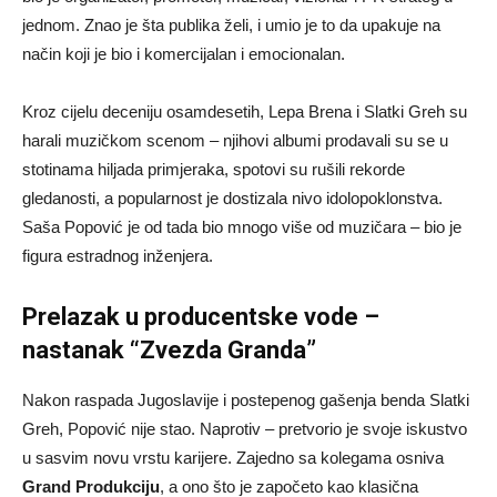
jednom. Znao je šta publika želi, i umio je to da upakuje na
način koji je bio i komercijalan i emocionalan.
Kroz cijelu deceniju osamdesetih, Lepa Brena i Slatki Greh su
harali muzičkom scenom – njihovi albumi prodavali su se u
stotinama hiljada primjeraka, spotovi su rušili rekorde
gledanosti, a popularnost je dostizala nivo idolopoklonstva.
Saša Popović je od tada bio mnogo više od muzičara – bio je
figura estradnog inženjera.
Prelazak u producentske vode –
nastanak “Zvezda Granda”
Nakon raspada Jugoslavije i postepenog gašenja benda Slatki
Greh, Popović nije stao. Naprotiv – pretvorio je svoje iskustvo
u sasvim novu vrstu karijere. Zajedno sa kolegama osniva
Grand Produkciju
, a ono što je započeto kao klasična