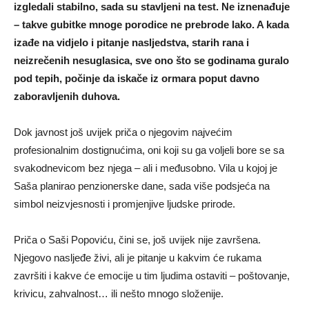
izgledali stabilno, sada su stavljeni na test. Ne iznenađuje
– takve gubitke mnoge porodice ne prebrode lako. A kada
izađe na vidjelo i pitanje nasljedstva, starih rana i
neizrečenih nesuglasica, sve ono što se godinama guralo
pod tepih, počinje da iskače iz ormara poput davno
zaboravljenih duhova.
Dok javnost još uvijek priča o njegovim najvećim
profesionalnim dostignućima, oni koji su ga voljeli bore se sa
svakodnevicom bez njega – ali i međusobno. Vila u kojoj je
Saša planirao penzionerske dane, sada više podsjeća na
simbol neizvjesnosti i promjenjive ljudske prirode.
Priča o Saši Popoviću, čini se, još uvijek nije završena.
Njegovo nasljeđe živi, ali je pitanje u kakvim će rukama
završiti i kakve će emocije u tim ljudima ostaviti – poštovanje,
krivicu, zahvalnost… ili nešto mnogo složenije.