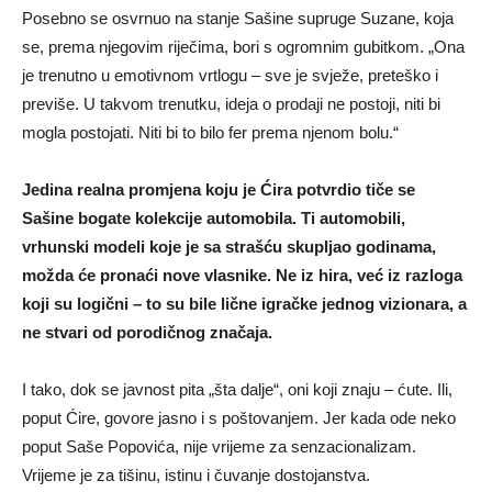
Posebno se osvrnuo na stanje Sašine supruge Suzane, koja
se, prema njegovim riječima, bori s ogromnim gubitkom. „Ona
je trenutno u emotivnom vrtlogu – sve je svježe, preteško i
previše. U takvom trenutku, ideja o prodaji ne postoji, niti bi
mogla postojati. Niti bi to bilo fer prema njenom bolu.“
Jedina realna promjena koju je Ćira potvrdio tiče se
Sašine bogate kolekcije automobila. Ti automobili,
vrhunski modeli koje je sa strašću skupljao godinama,
možda će pronaći nove vlasnike. Ne iz hira, već iz razloga
koji su logični – to su bile lične igračke jednog vizionara, a
ne stvari od porodičnog značaja.
I tako, dok se javnost pita „šta dalje“, oni koji znaju – ćute. Ili,
poput Ćire, govore jasno i s poštovanjem. Jer kada ode neko
poput Saše Popovića, nije vrijeme za senzacionalizam.
Vrijeme je za tišinu, istinu i čuvanje dostojanstva.