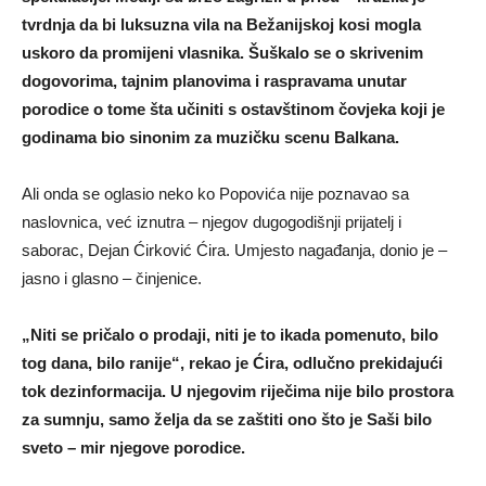
tvrdnja da bi luksuzna vila na Bežanijskoj kosi mogla
uskoro da promijeni vlasnika. Šuškalo se o skrivenim
dogovorima, tajnim planovima i raspravama unutar
porodice o tome šta učiniti s ostavštinom čovjeka koji je
godinama bio sinonim za muzičku scenu Balkana.
Ali onda se oglasio neko ko Popovića nije poznavao sa
naslovnica, već iznutra – njegov dugogodišnji prijatelj i
saborac, Dejan Ćirković Ćira. Umjesto nagađanja, donio je –
jasno i glasno – činjenice.
„Niti se pričalo o prodaji, niti je to ikada pomenuto, bilo
tog dana, bilo ranije“, rekao je Ćira, odlučno prekidajući
tok dezinformacija. U njegovim riječima nije bilo prostora
za sumnju, samo želja da se zaštiti ono što je Saši bilo
sveto – mir njegove porodice.