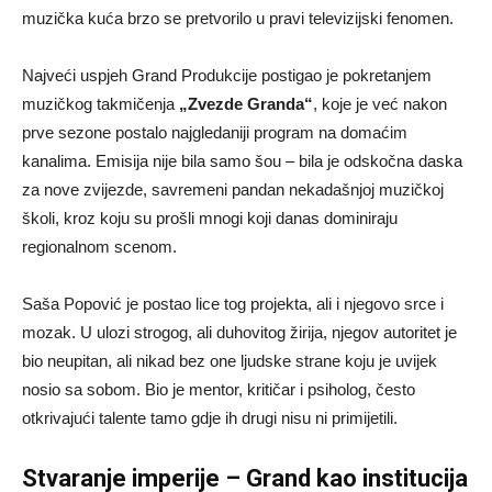
muzička kuća brzo se pretvorilo u pravi televizijski fenomen.
Najveći uspjeh Grand Produkcije postigao je pokretanjem
muzičkog takmičenja
„Zvezde Granda“
, koje je već nakon
prve sezone postalo najgledaniji program na domaćim
kanalima. Emisija nije bila samo šou – bila je odskočna daska
za nove zvijezde, savremeni pandan nekadašnjoj muzičkoj
školi, kroz koju su prošli mnogi koji danas dominiraju
regionalnom scenom.
Saša Popović je postao lice tog projekta, ali i njegovo srce i
mozak. U ulozi strogog, ali duhovitog žirija, njegov autoritet je
bio neupitan, ali nikad bez one ljudske strane koju je uvijek
nosio sa sobom. Bio je mentor, kritičar i psiholog, često
otkrivajući talente tamo gdje ih drugi nisu ni primijetili.
Stvaranje imperije – Grand kao institucija