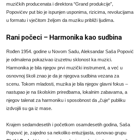
muzičkih producenata i direktora “Grand produkcije”,
Popovićev put bio je ispunjen usponima, rizicima, revolucijama
u formatu i vječitom željom da muziku približi ljudima.
Rani počeci – Harmonika kao sudbina
Rođen 1954. godine u Novom Sadu, Aleksandar Saša Popović
je odmalena pokazivao izuzetnu sklonost ka muzici.
Harmonika je bila njegov prvi muzički instrument, a već u
osnovnoj školi znao je da je njegova sudbina vezana za
scenu. Tokom mladosti, muzika je bila njegov glavni fokus –
nastupao je na školskim priredbama, lokalnim zabavama, a
njegov talenat za harmoniku i sposobnost da „čuje“ publiku
izdvojili su ga iz mase.
Krajem sedamdesetih i početkom osamdesetih godina, Saša
Popović je, zajedno sa nekoliko entuzijasta, osnovao grupu