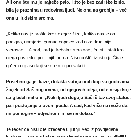
Ali ono što mu je najteže palo, i što je bez zadrške iznio,
bila je praznina u redovima ljudi. Ne ona na groblju – već
ona u ljudskim srcima.
„Koliko nas je prošlo kroz njegov život, koliko nas je on
podigao, usmjerio, gurnuo naprijed kad niko drugi nije
vjerovao… A sad, kad je trebalo samo doći, ćutati i stati kraj
njega posljednji put – njih nema. Nisu došli“, izustio je Ćira s
grčem u glasu koji se nije mogao sakriti.
Posebno ga je, kaže, dotakla šutnja onih koji su godinama
živjeli od Sašinog imena, od njegovih ideja, od emisija koje
su gledali milioni. „Neki ljudi duguju Saši čitav svoj status,
pa i postojanje u ovom poslu. A sad, kad više ne može da
im pomogne – odjednom im se ne dolazi.“
Te rečenice nisu bile izrečene u ljutnji, već iz povrijeđene