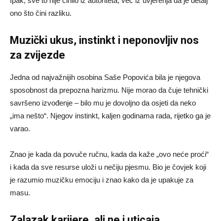
Ipak, sve to nije činilo iz autoriteta, već iz uvjerenja da je detalj
ono što čini razliku.
Muzički ukus, instinkt i neponovljiv nos
za zvijezde
Jedna od najvažnijih osobina Saše Popovića bila je njegova
sposobnost da prepozna harizmu. Nije morao da čuje tehnički
savršeno izvođenje – bilo mu je dovoljno da osjeti da neko
„ima nešto“. Njegov instinkt, kaljen godinama rada, rijetko ga je
varao.
Znao je kada da povuče ručnu, kada da kaže „ovo neće proći“
i kada da sve resurse uloži u nečiju pjesmu. Bio je čovjek koji
je razumio muzičku emociju i znao kako da je upakuje za
masu.
Zalazak karijere, ali ne i uticaja