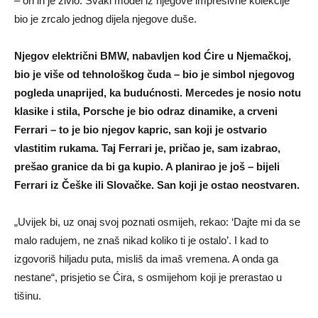
– on ih je živio. Svaki model iz njegove impresivne kolekcije
bio je zrcalo jednog dijela njegove duše.
Njegov električni BMW, nabavljen kod Ćire u Njemačkoj,
bio je više od tehnološkog čuda – bio je simbol njegovog
pogleda unaprijed, ka budućnosti. Mercedes je nosio notu
klasike i stila, Porsche je bio odraz dinamike, a crveni
Ferrari – to je bio njegov kapric, san koji je ostvario
vlastitim rukama. Taj Ferrari je, pričao je, sam izabrao,
prešao granice da bi ga kupio. A planirao je još – bijeli
Ferrari iz Češke ili Slovačke. San koji je ostao neostvaren.
„Uvijek bi, uz onaj svoj poznati osmijeh, rekao: ‘Dajte mi da se
malo radujem, ne znaš nikad koliko ti je ostalo’. I kad to
izgovoriš hiljadu puta, misliš da imaš vremena. A onda ga
nestane“, prisjetio se Ćira, s osmijehom koji je prerastao u
tišinu.