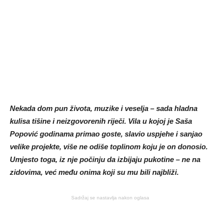
Nekada dom pun života, muzike i veselja – sada hladna
kulisa tišine i neizgovorenih riječi. Vila u kojoj je Saša
Popović godinama primao goste, slavio uspjehe i sanjao
velike projekte, više ne odiše toplinom koju je on donosio.
Umjesto toga, iz nje počinju da izbijaju pukotine – ne na
zidovima, već među onima koji su mu bili najbliži.
Sadržaj se nastavlja nakon oglasa