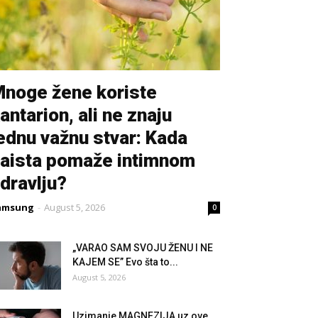
noge žene koriste
antarion, ali ne znaju
ednu važnu stvar: Kada
aista pomaže intimnom
dravlju?
amsung
-
August 5, 2026
0
„VARAO SAM SVOJU ŽENU I NE
KAJEM SE” Evo šta to...
August 5, 2026
Uzimanje MAGNEZIJA uz ove