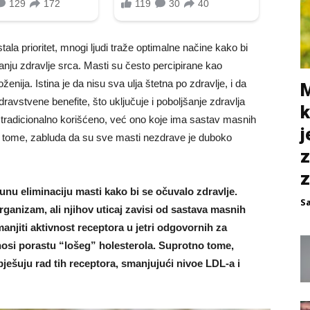
tala prioritet, mnogi ljudi traže optimalne načine kako bi
tanju zdravlje srca. Masti su često percipirane kao
oženija. Istina je da nisu sva ulja štetna po zdravlje, i da
M
avstvene benefite, što uključuje i poboljšanje zdravlja
k
e ili tradicionalno korišćeno, već ono koje ima sastav masnih
j
no tome, zabluda da su sve masti nezdrave je duboko
z
z
punu eliminaciju masti kako bi se očuvalo zdravlje.
S
ganizam, ali njihov uticaj zavisi od sastava masnih
anjiti aktivnost receptora u jetri odgovornih za
inosi porastu “lošeg” holesterola. Suprotno tome,
ešuju rad tih receptora, smanjujući nivoe LDL-a i