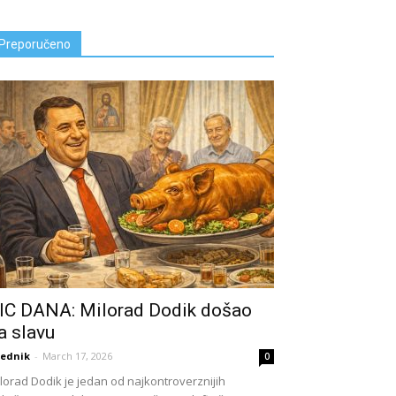
Preporučeno
IC DANA: Milorad Dodik došao
a slavu
ednik
-
March 17, 2026
0
lorad Dodik je jedan od najkontroverznijih