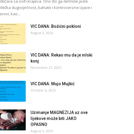
litičara sa ovih krajeva. Ono što ga definiše jeste
litička dugovječnost, bahate i kontroverzne izjave i
avovi, kao...
VIC DANA: Božićni pokloni
August 3, 2026
VIC DANA: Rekao mu da je nilski
konj
November 21, 2025
VIC DANA: Mujo Mujkić
October 6, 2025
Uzimanje MAGNEZIJA uz ove
lijekove može biti JAKO
OPASNO
August 5, 2026