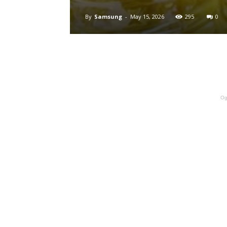
By
Samsung
-
May 15, 2026
295
0
Og