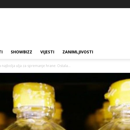
TI
SHOWBIZZ
VIJESTI
ZANIMLJIVOSTI
najbolja ulja za spremanje hrane: Ostala...