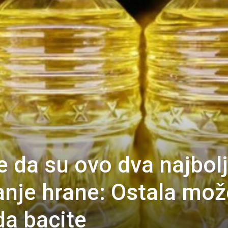
e da su ovo dva najbol
anje hrane: Ostala mož
a bacite