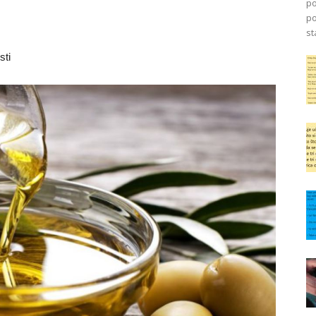
po
po
st
sti