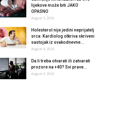
lijekove može biti JAKO
OPASNO
August 5, 2026
Holesterol nije jedini neprijatelj
srca: Kardiolog otkriva skriveni
sastojak iz svakodnevne...
August 4, 2026
Da li treba otvarati ili zatvarati
prozore na +40? Svi ​​prave...
August 3, 2026