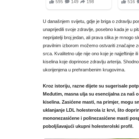
U današnjem svijetu, gdje je briga o zdravlju pos
unaprijedili svoje zdravlje, posebno kada je u pi
neprijatelji broj jedan, ali prava slika je mnogo sl
pravilnim izborom možemo ostvariti značajne zdr
srca. Kvalitetno ulje nije ono koje je najjeftinij
kiselina koje doprinose zdravlju arterija. Shod
ukorijenjena u prehrambenim krugovima.
Kroz istoriju, razne dijete su sugerisale pot
Međutim, masna ulja su esencijalna za naš or
kiselina. Zasićene masti, na primjer, mogu sm
uklanjanje LDL holesterola iz krvi, što dopr
mononezasićene i polinezasićene masti pospj
poboljšavajući ukupni holesterolski profil.