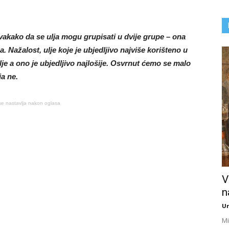
vakako da se ulja mogu grupisati u dvije grupe – ona
. Nažalost, ulje koje je ubjedljivo najviše korišteno u
e a ono je ubjedljivo najlošije. Osvrnut ćemo se malo
ja ne.
se nastavlja nakon oglasa
V
n
Ur
Mi