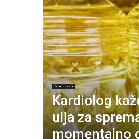
Zanimljivosti
Kardiolog kaž
ulja za sprem
momentalno d