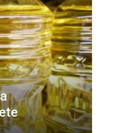
ja
ete