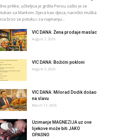
dne prilike, učiteljica je grdila Pericu zašto je se
tukao sa Markom. Djeca kao djeca, naročito muška
eca brzo se potuku i za najmanju...
VIC DANA: Žena prodaje maslac
August 7, 2026
VIC DANA: Božićni pokloni
August 3, 2026
VIC DANA: Milorad Dodik došao
na slavu
March 17, 2026
Uzimanje MAGNEZIJA uz ove
lijekove može biti JAKO
OPASNO