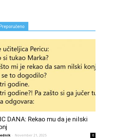
Preporučeno
IC DANA: Rekao mu da je nilski
onj
ednik
-
November 21, 2025
0