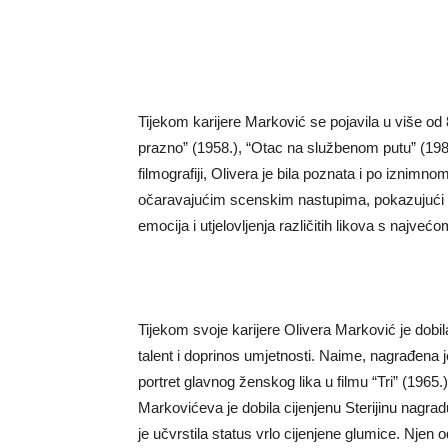
Tijekom karijere Marković se pojavila u više od
prazno” (1958.), “Otac na službenom putu” (1985
filmografiji, Olivera je bila poznata i po iznimno
očaravajućim scenskim nastupima, pokazujući 
emocija i utjelovljenja različitih likova s ​​najve
Tijekom svoje karijere Olivera Marković je dobil
talent i doprinos umjetnosti. Naime, nagrađena
portret glavnog ženskog lika u filmu “Tri” (1965
Markovićeva je dobila cijenjenu Sterijinu nagra
je učvrstila status vrlo cijenjene glumice. Nje