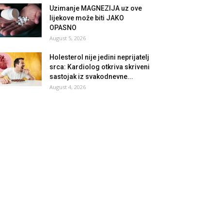
Uzimanje MAGNEZIJA uz ove
lijekove može biti JAKO
OPASNO
August 5, 2026
Holesterol nije jedini neprijatelj
srca: Kardiolog otkriva skriveni
sastojak iz svakodnevne...
August 4, 2026