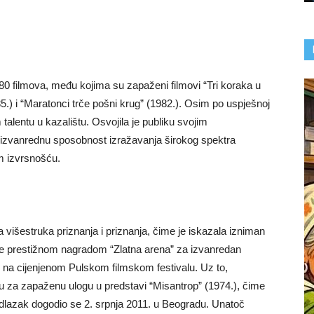
 80 filmova, među kojima su zapaženi filmovi “Tri koraka u
.) i “Maratonci trče pošni krug” (1982.). Osim po uspješnoj
m talentu u kazalištu. Osvojila je publiku svojim
izvanrednu sposobnost izražavanja širokog spektra
ćom izvrsnošću.
a višestruka priznanja i priznanja, čime je iskazala izniman
 je prestižnom nagradom “Zlatna arena” za izvanredan
.) na cijenjenom Pulskom filmskom festivalu. Uz to,
du za zapaženu ulogu u predstavi “Misantrop” (1974.), čime
n odlazak dogodio se 2. srpnja 2011. u Beogradu. Unatoč