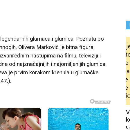
k legendarnih glumaca i glumica. Poznata po
nogih, Olivera Marković je bitna figura
zvanrednim nastupima na filmu, televiziji i
dne od najznačajnijih i najomiljenijih glumica.
eva je prvim korakom krenula u glumačke
947.).
V
k
Ur