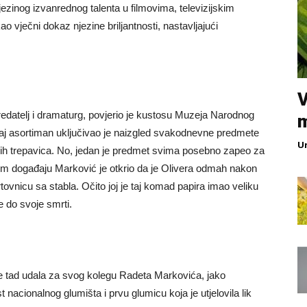
jezinog izvanrednog talenta u filmovima, televizijskim
o vječni dokaz njezine briljantnosti, nastavljajući
V
redatelj i dramaturg, povjerio je kustosu Muzeja Narodnog
vaj asortiman uključivao je naizgled svakodnevne predmete
U
etnih trepavica. No, jedan je predmet svima posebno zapeo za
tom događaju Marković je otkrio da je Olivera odmah nakon
tovnicu sa stabla. Očito joj je taj komad papira imao veliku
e do svoje smrti.
e tad udala za svog kolegu Radeta Markovića, jako
 nacionalnog glumišta i prvu glumicu koja je utjelovila lik