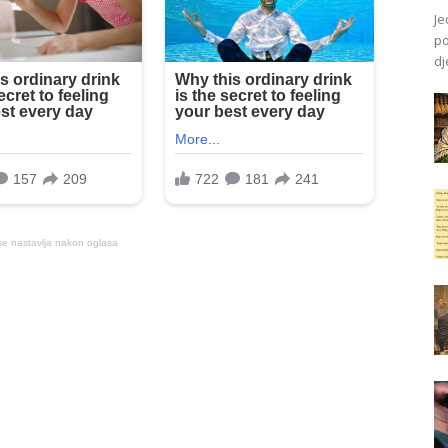
Je
po
dj
se nastavlja nakon oglasa