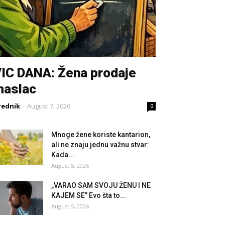
IC DANA: Žena prodaje
maslac
rednik
-
August 7, 2026
0
Mnoge žene koriste kantarion,
ali ne znaju jednu važnu stvar:
Kada...
August 5, 2026
„VARAO SAM SVOJU ŽENU I NE
KAJEM SE” Evo šta to...
August 5, 2026