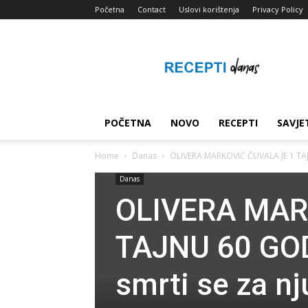
Početna
Contact
Uslovi korištenja
Privacy Policy
Recepti
za
svaki
dan
POČETNA
NOVO
RECEPTI
SAVJE
Home
Danas
OLIVERA MARKOVIĆ ČUVALA JE 1 TAJN
Danas
OLIVERA MAR
TAJNU 60 GOD
smrti se za nj