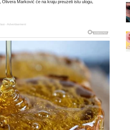
 Olivera Marković će na kraju preuzeti istu ulogu,
lasi - Advertisement