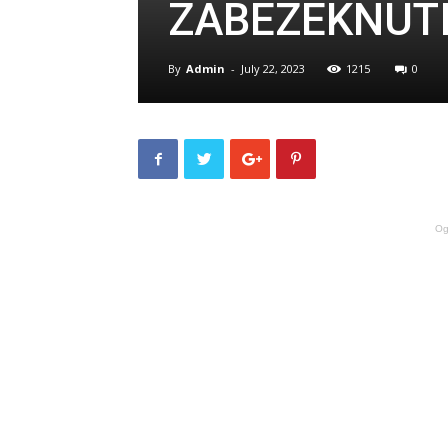
ZABEZEKNUT
By
Admin
-
July 22, 2023
1215
0
Og