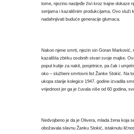
tome, njezino nasljeđe živi kroz trajne dokaze n
serijama i kazališnim produkcijama. Ovo služi ka
nadahnjivati ​​buduće generacije glumaca.
Nakon njene smrti, njezin sin Goran Marković, 
kazališta zbirku osobnih stvari svoje majke. O
poput kutije za nakit, posjetnice, pa čak i umj
oko – službeni smrtovni list Žanke Stokić. Na 
ukopa starije kolegice 1947. godine izvadila smr
vrijednost jer ga je čuvala više od 60 godina, sv
Nedvojbeno je da je Olivera, mlada žena koja s
obožavala slavnu Žanku Stokić, istaknutu ličnost