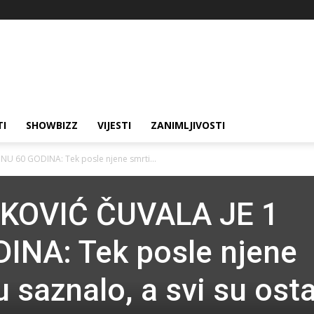
TI
SHOWBIZZ
VIJESTI
ZANIMLJIVOSTI
U 60 GODINA: Tek posle njene smrti...
KOVIĆ ČUVALA JE 1
INA: Tek posle njene
u saznalo, a svi su osta