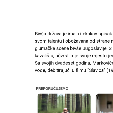
Bivša država je imala itekakav spisa
svom talentu i obožavana od strane m
glumačke scene bivše Jugoslavije. S i
kazalištu, učvrstila je svoje mjesto je
Sa svojih dvadeset godina, Marković
vode, debitirajući u filmu “Slavica” (1