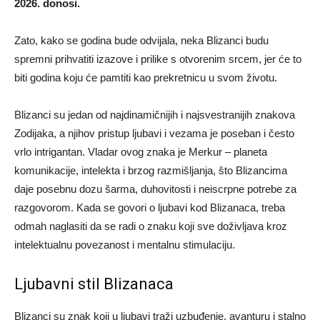
2026. donosi.
Zato, kako se godina bude odvijala, neka Blizanci budu
spremni prihvatiti izazove i prilike s otvorenim srcem, jer će to
biti godina koju će pamtiti kao prekretnicu u svom životu.
Blizanci su jedan od najdinamičnijih i najsvestranijih znakova
Zodijaka, a njihov pristup ljubavi i vezama je poseban i često
vrlo intrigantan. Vladar ovog znaka je Merkur – planeta
komunikacije, intelekta i brzog razmišljanja, što Blizancima
daje posebnu dozu šarma, duhovitosti i neiscrpne potrebe za
razgovorom. Kada se govori o ljubavi kod Blizanaca, treba
odmah naglasiti da se radi o znaku koji sve doživljava kroz
intelektualnu povezanost i mentalnu stimulaciju.
Ljubavni stil Blizanaca
Blizanci su znak koji u ljubavi traži uzbuđenje, avanturu i stalno