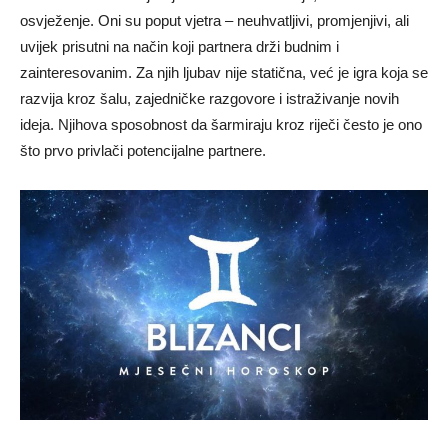
osvježenje. Oni su poput vjetra – neuhvatljivi, promjenjivi, ali
uvijek prisutni na način koji partnera drži budnim i
zainteresovanim. Za njih ljubav nije statična, već je igra koja se
razvija kroz šalu, zajedničke razgovore i istraživanje novih
ideja. Njihova sposobnost da šarmiraju kroz riječi često je ono
što prvo privlači potencijalne partnere.