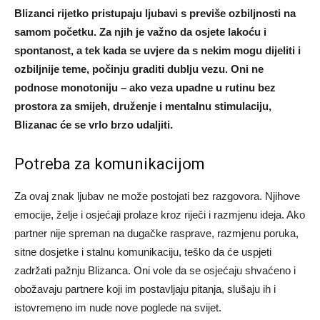
Blizanci rijetko pristupaju ljubavi s previše ozbiljnosti na
samom početku. Za njih je važno da osjete lakoću i
spontanost, a tek kada se uvjere da s nekim mogu dijeliti i
ozbiljnije teme, počinju graditi dublju vezu. Oni ne
podnose monotoniju – ako veza upadne u rutinu bez
prostora za smijeh, druženje i mentalnu stimulaciju,
Blizanac će se vrlo brzo udaljiti.
Potreba za komunikacijom
Za ovaj znak ljubav ne može postojati bez razgovora. Njihove
emocije, želje i osjećaji prolaze kroz riječi i razmjenu ideja. Ako
partner nije spreman na dugačke rasprave, razmjenu poruka,
sitne dosjetke i stalnu komunikaciju, teško da će uspjeti
zadržati pažnju Blizanca. Oni vole da se osjećaju shvaćeno i
obožavaju partnere koji im postavljaju pitanja, slušaju ih i
istovremeno im nude nove poglede na svijet.