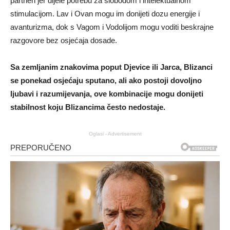
partneri jer dijele potrebu za slobodom i intelektualnom
stimulacijom. Lav i Ovan mogu im donijeti dozu energije i
avanturizma, dok s Vagom i Vodolijom mogu voditi beskrajne
razgovore bez osjećaja dosade.
Sa zemljanim znakovima poput Djevice ili Jarca, Blizanci
se ponekad osjećaju sputano, ali ako postoji dovoljno
ljubavi i razumijevanja, ove kombinacije mogu donijeti
stabilnost koju Blizancima često nedostaje.
Oglasi - Advertisement