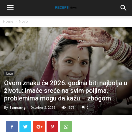
Home
Novo
Novo
Ovom znaku će 2026. godina biti najbolja u
životu: Imaće sreće na svim poljima,
problemima mogu da kažu – zbogom
By
Samsung
-
October 2, 2025
1376
0