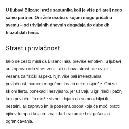
U ljubavi Blizanci traže saputnika koji je više prijatelj nego
samo partner. Oni žele osobu s kojom mogu pričati o
svemu – od trivijalnih dnevnih događaja do dubokih
filozofskih tema.
Strast i privlačnost
Iako se često misli da Blizanci nisu previše emotivni, u ljubavi
su zapravo vrlo strastveni – ali njihova strast nije uvijek
vezana za fizički aspekt. Njih više pali intelektualna
privlačnost, humor i mogućnost da ih neko inspiriše. Oni su
skloni flertu, ponekad i nesvjesno, jer uživaju u igri riječi i pažnji
koju privlače. To može stvoriti dojam da su neozbiljni ili
nestalni, ali zapravo im je potrebna osoba koja će moći pratiti
njihov tempo i koja će znati da ih razumije bez gušenja i
ograničavanja.