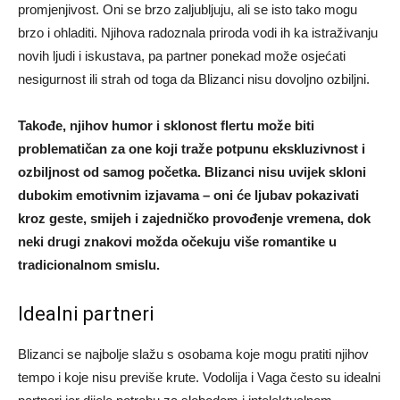
promjenjivost. Oni se brzo zaljubljuju, ali se isto tako mogu
brzo i ohladiti. Njihova radoznala priroda vodi ih ka istraživanju
novih ljudi i iskustava, pa partner ponekad može osjećati
nesigurnost ili strah od toga da Blizanci nisu dovoljno ozbiljni.
Takođe, njihov humor i sklonost flertu može biti
problematičan za one koji traže potpunu ekskluzivnost i
ozbiljnost od samog početka. Blizanci nisu uvijek skloni
dubokim emotivnim izjavama – oni će ljubav pokazivati
kroz geste, smijeh i zajedničko provođenje vremena, dok
neki drugi znakovi možda očekuju više romantike u
tradicionalnom smislu.
Idealni partneri
Blizanci se najbolje slažu s osobama koje mogu pratiti njihov
tempo i koje nisu previše krute. Vodolija i Vaga često su idealni