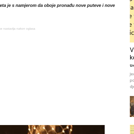
jeta je s namjerom da oboje pronađu nove puteve i nove
se nastavlja nakon oglasa
V
k
Ur
Je
po
dj