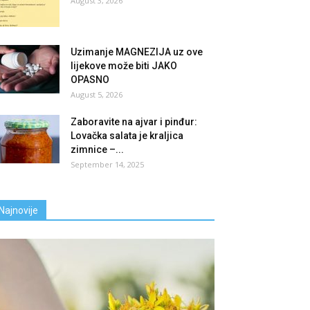
August 3, 2026
Uzimanje MAGNEZIJA uz ove
lijekove može biti JAKO
OPASNO
August 5, 2026
Zaboravite na ajvar i pinđur:
Lovačka salata je kraljica
zimnice –...
September 14, 2025
Najnovije