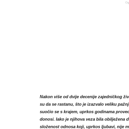
Og
Nakon više od dvije decenije zajedničkog živo
su da se rastanu, što je izazvalo veliku paž
suočio se s krajem, uprkos godinama provede
donosi. Iako je njihova veza bila obilježena
složenost odnosa koji, uprkos ljubavi, nije 