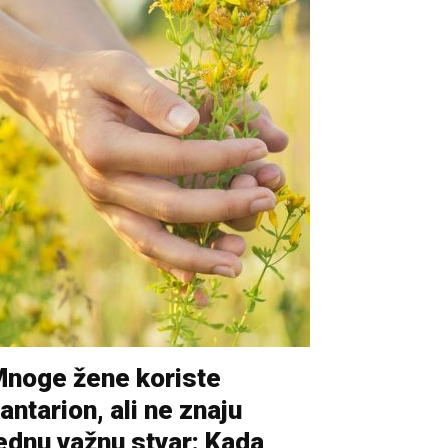
noge žene koriste
antarion, ali ne znaju
ednu važnu stvar: Kada