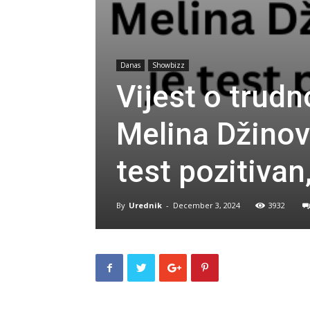
Danas
Showbizz
Vijest o trudn
Melina Džinovi
test pozitivan,
By
Urednik
-
December 3, 2024
3932