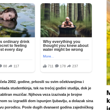
očela 2002. godine, prkosili su svim očekivanjima i
lada studentkinja, tek na trećoj godini studija, dok je
M
etabliran muzičar. Njihova veza izazivala je brojne
k
enom su izgradili dom ispunjen ljubavlju, a dolazak sina
j
ovu porodicu. Posle dugih dvanaest godina zajedničkog