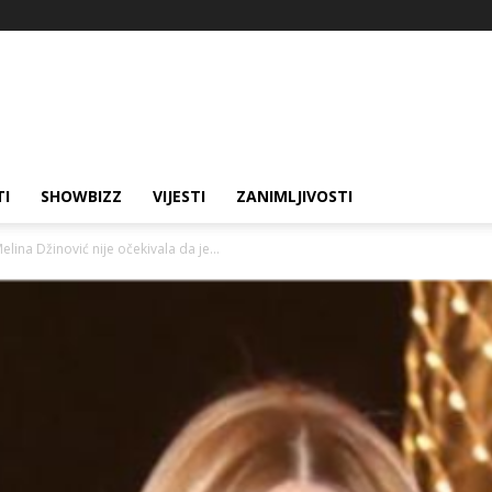
TI
SHOWBIZZ
VIJESTI
ZANIMLJIVOSTI
elina Džinović nije očekivala da je...