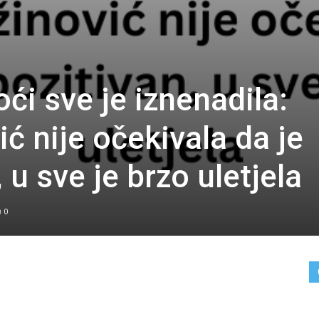
oći sve je iznenadila:
ć nije očekivala da je
 u sve je brzo uletjela
0