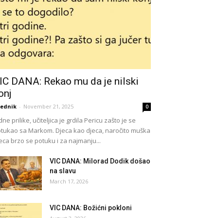
IC DANA: Rekao mu da je nilski
onj
ednik
-
November 21, 2025
0
dne prilike, učiteljica je grdila Pericu zašto je se
tukao sa Markom. Djeca kao djeca, naročito muška
eca brzo se potuku i za najmanju...
VIC DANA: Milorad Dodik došao
na slavu
March 17, 2026
VIC DANA: Božićni pokloni