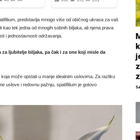
atifilium, predstavlja mnogo više od običnog ukrasa za vaš
ti kao tek jedna od mnogih sobnih biljaka, ali njena prava
M
osti i jednostavnosti održavanja.
k
a ljubitelje biljaka, pa čak i za one koji misle da
j
z
z
jku koja može opstati u manje idealnim uslovima. Za razliku
ne uslove i redovnu pažnju, spatifilium je gotovo
S