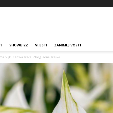
TI
SHOWBIZZ
VIJESTI
ZANIMLJIVOSTI
ma biljku ženska sreća: Zbog jedne greške...