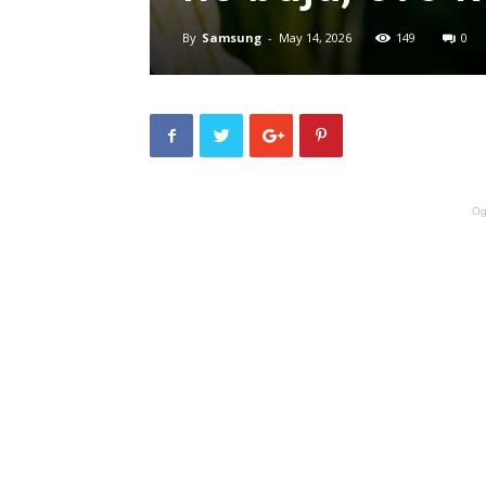
By
Samsung
-
May 14, 2026
149
0
Og