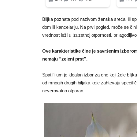
Biljka poznata pod nazivom ženska sreća, ili sp
dom ili kancelariju. Na prvi pogled, može se čini
vrednost leži u izuzetnoj otpornosti, prilagodljiv
Ove karakteristike čine je savršenim izborom z
nemaju “zeleni prst”.
Spatifilium je idealan izbor za one koji žele bil
od mnogih drugih biljaka koje zahtevaju specifič
neverovatno otporan.