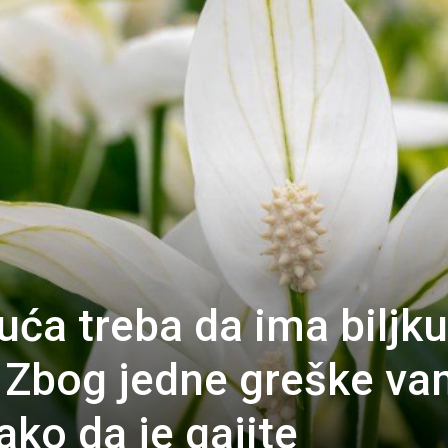
uća treba da ima biljku
 Zbog jedne greške v
ako da je gajite