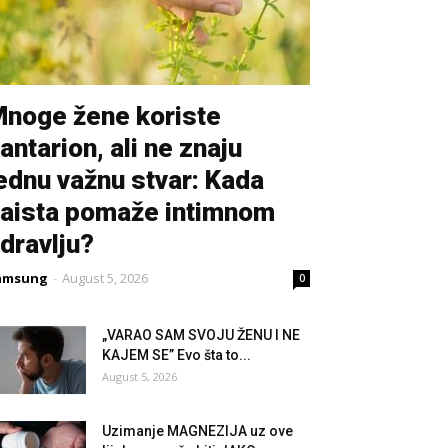
noge žene koriste
antarion, ali ne znaju
ednu važnu stvar: Kada
aista pomaže intimnom
dravlju?
amsung
-
August 5, 2026
0
„VARAO SAM SVOJU ŽENU I NE
KAJEM SE” Evo šta to...
August 5, 2026
Uzimanje MAGNEZIJA uz ove