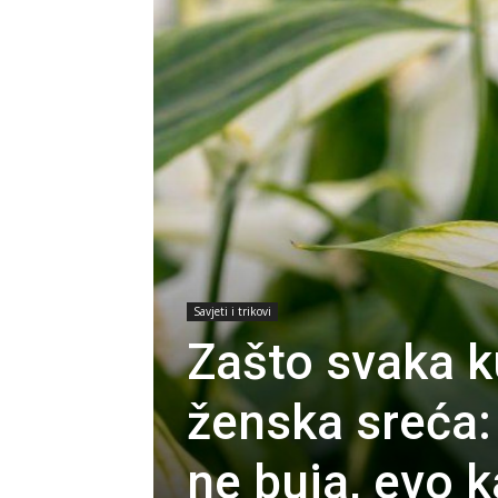
Savjeti i trikovi
Zašto svaka k
ženska sreća:
ne buja, evo k