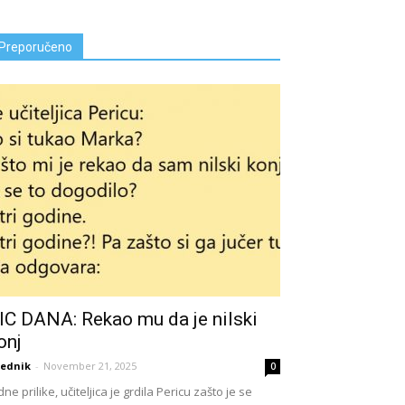
Preporučeno
IC DANA: Rekao mu da je nilski
onj
ednik
-
November 21, 2025
0
dne prilike, učiteljica je grdila Pericu zašto je se