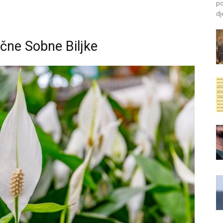
po
dj
čne Sobne Biljke