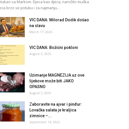
tukao sa Markom. Djeca kao djeca, naročito muška
eca brzo se potuku i za najmanju...
VIC DANA: Milorad Dodik došao
na slavu
March 17, 2026
VIC DANA: Božićni pokloni
August 3, 2026
Uzimanje MAGNEZIJA uz ove
lijekove može biti JAKO
OPASNO
August 5, 2026
Zaboravite na ajvar i pinđur:
Lovačka salata je kraljica
zimnice –...
September 14, 2025